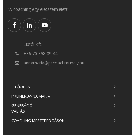
"A coaching egy életszemlélet!"
Liptói Kft.
+36 70 398 09 44
annamaria@pscoachmuhely.hu
FŐOLDAL
PREINER ANNA MÁRIA
GENERÁCIÓ-
VÁLTÁS
COACHING MESTERFOGÁSOK